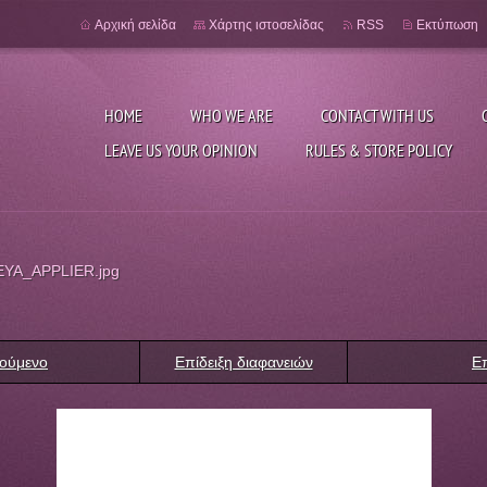
Αρχική σελίδα
Χάρτης ιστοσελίδας
RSS
Εκτύπωση
HOME
WHO WE ARE
CONTACT WITH US
LEAVE US YOUR OPINION
RULES & STORE POLICY
YA_APPLIER.jpg
ούμενο
Επίδειξη διαφανειών
Ε