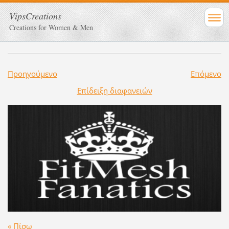
VipsCreations
Creations for Women & Men
Προηγούμενο
Επόμενο
Επίδειξη διαφανειών
« Πίσω